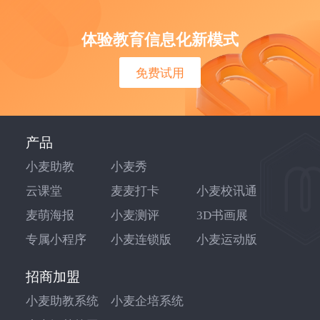
体验教育信息化新模式
免费试用
产品
小麦助教
小麦秀
云课堂
麦麦打卡
小麦校讯通
麦萌海报
小麦测评
3D书画展
专属小程序
小麦连锁版
小麦运动版
招商加盟
小麦助教系统
小麦企培系统